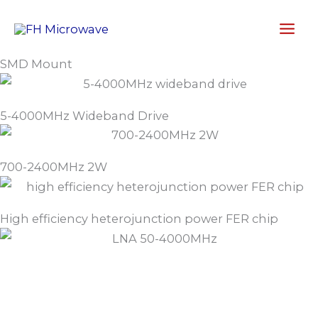
Aller
au
contenu
SMD Mount
5-4000MHz Wideband Drive
700-2400MHz 2W
High efficiency heterojunction power FER chip